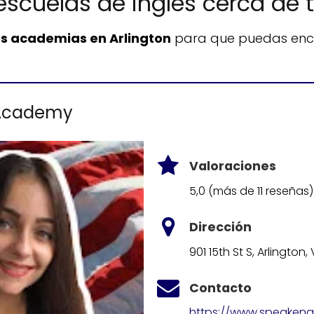
scuelas de inglés cerca de t
s academias en Arlington
para que puedas enco
L Academy
Valoraciones
5,0 (más de 11 reseñas)
Dirección
901 15th St S, Arlingto
Contacto
https://www.speakeng