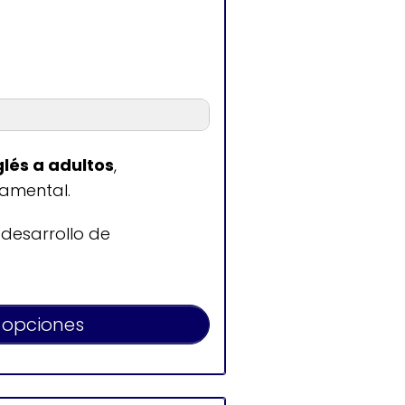
n
glés a adultos
,
namental.
6:00
cerrado
 desarrollo de
 opciones