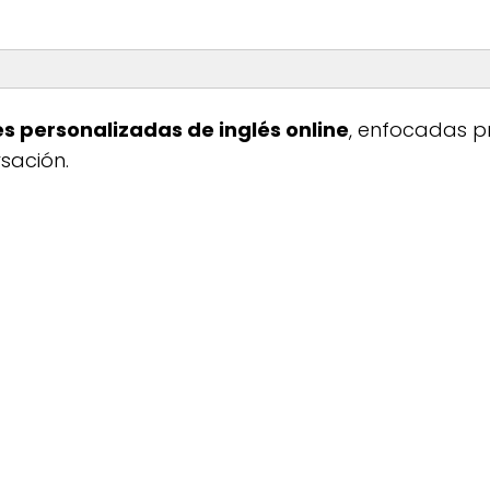
Horario de atenció
es personalizadas de inglés online
, enfocadas p
sación.
No disponible
s 1 a 1
és general VIP
aking