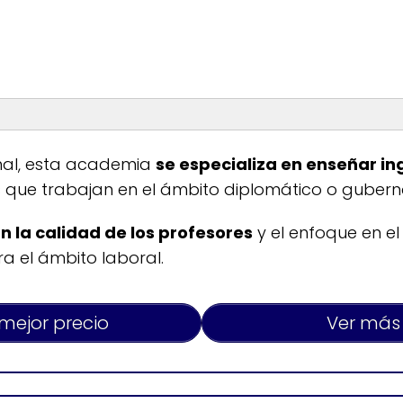
Horario de atenció
nal, esta academia
se especializa en enseñar in
 que trabajan en el ámbito diplomático o guber
Lunes a viernes: 7:45-1
 de idioma inglés
Sábados y domingos: 
 la calidad de los profesores
y el enfoque en el
a el ámbito laboral.
 mejor precio
Ver más