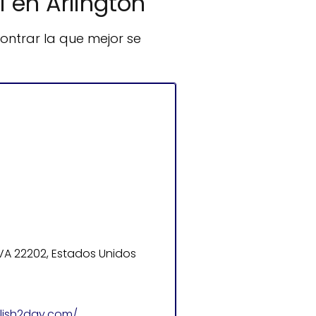
i en Arlington
ntrar la que mejor se
n, VA 22202, Estados Unidos
lish2day.com/