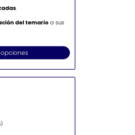
izadas
.
ación del temario
a sus
 opciones
s)