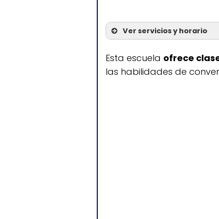
Ver servicios y horario
Servicios
Esta escuela
ofrece clas
las habilidades de conver
Clases de inglé
Clases de ingl
Clases de spe