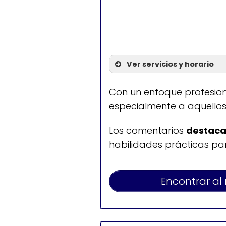
Ver servicios y horario
Servicios
Con un enfoque profesio
especialmente a aquellos
Entrenamiento
Los comentarios
destacan
habilidades prácticas par
Encontrar al