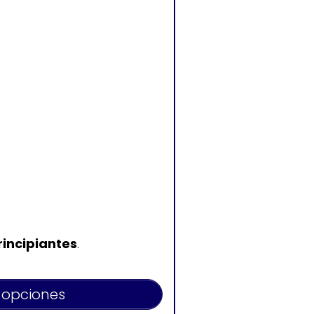
rincipiantes
.
 opciones