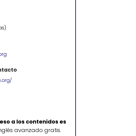
as)
org
ntacto
.org/
eso a los contenidos es
nglés avanzado gratis.