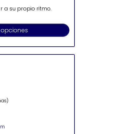
 a su propio ritmo.
 opciones
ñas)
om