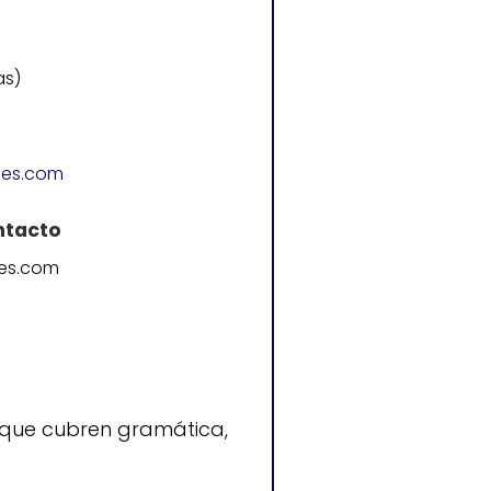
as)
les.com
ntacto
les.com
 que cubren gramática,