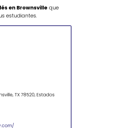
lés en Brownsville
que
s estudiantes.
)
nsville, TX 78520, Estados
y.com/