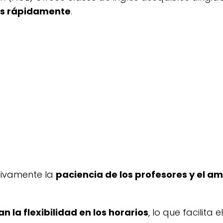
lés rápidamente
.
No disponible
és gratis
itivamente la
paciencia de los profesores y el am
n la flexibilidad en los horarios
, lo que facilita