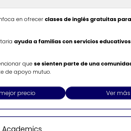
Horario de atenció
nfoca en ofrecer
clases de inglés gratuitas par
Lunes a viernes: 8:00-1
és ESL gratis
Sábados y domingos: 
taria
ayuda a familias con servicios educativos
encionar que
se sienten parte de una comunida
te de apoyo mutuo.
 mejor precio
Ver más
rk Academics