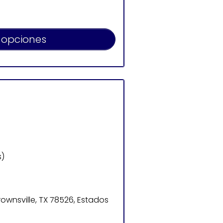
 opciones
s)
rownsville, TX 78526, Estados