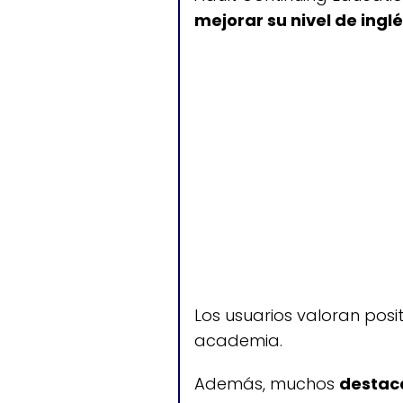
mejorar su nivel de ing
Clases de ingl
Los usuarios valoran pos
academia.
Además, muchos
destaca