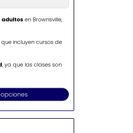
n
a adultos
en Brownsville,
6:30
cerrado
que incluyen cursos de
d
, ya que las clases son
 opciones