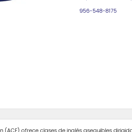
956-548-8175
Horario de atenció
n (ACE) ofrece clases de inglés asequibles dirigi