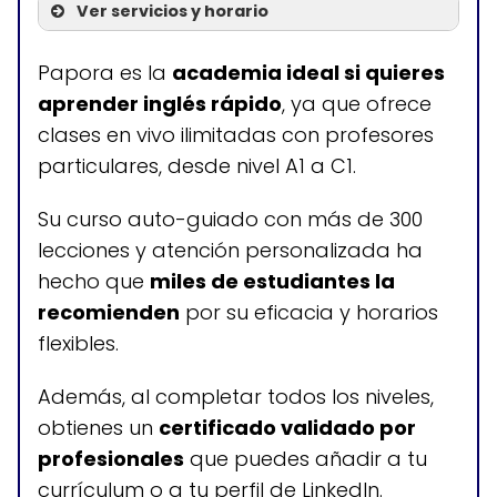
Ver servicios y horario
Servicios
Papora es la
academia ideal si quieres
aprender inglés rápido
, ya que ofrece
Clases en vivo ilimitadas
clases en vivo ilimitadas con profesores
(Con profesores de nivel
particulares, desde nivel A1 a C1.
nativo)
+300 lecciones en 5 niveles
Su curso auto-guiado con más de 300
de aprendizaje
lecciones y atención personalizada ha
hecho que
miles de estudiantes la
recomienden
por su eficacia y horarios
flexibles.
Horario de atención
Clases disponibles todos los días, las
Además, al completar todos los niveles,
24 horas
obtienes un
certificado validado por
profesionales
que puedes añadir a tu
currículum o a tu perfil de LinkedIn.