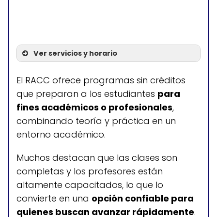
Ver servicios y horario
Servicios
El RACC ofrece programas sin créditos
que preparan a los estudiantes
para
Clases de inglés ESL
fines académicos o profesionales
,
combinando teoría y práctica en un
entorno académico.
Horario de atención
Muchos destacan que las clases son
Lunes a viernes: 8:00-17:00
completas y los profesores están
Sábados y domingos: cerrado
altamente capacitados, lo que lo
convierte en una
opción confiable para
quienes buscan avanzar rápidamente
.