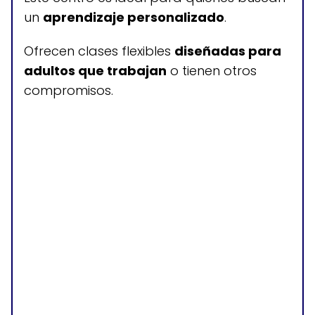
un
aprendizaje personalizado
.
Clases de inglés como
segundo idioma gratis para
Ofrecen clases flexibles
diseñadas para
adultos
adultos que trabajan
o tienen otros
compromisos.
Horario de atención
L, M, J, V: 8:00-16:00
Miércoles: 8:00-20:00
Sábados y domingos: cerrado