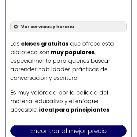
Ver servicios y horario
Servicios
Las
clases gratuitas
que ofrece esta
biblioteca son
muy populares
,
Clases de inglés como
especialmente para quienes buscan
segundo idioma (ESL)
aprender habilidades prácticas de
conversación y escritura.
Horario de atención
Es muy valorada por la calidad del
material educativo y el enfoque
L, M, J: 9:00-13:00; 14:00-17:30
accesible,
ideal para principiantes
.
Miércoles: 10:30-14:00; 15:00-19:00
Viernes y domingos: cerrado
Sábados: 10:00-15:00
Encontrar al mejor precio