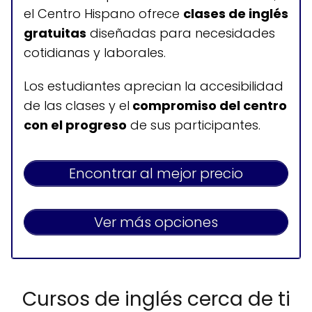
el Centro Hispano ofrece
clases de inglés
Clases de inglés para
gratuitas
diseñadas para necesidades
hispanos
cotidianas y laborales.
Los estudiantes aprecian la accesibilidad
Horario de atención
de las clases y el
compromiso del centro
con el progreso
de sus participantes.
Lunes a viernes: 9:00-12:00; 13:00-17:00
Sábados y domingos: cerrado
Encontrar al mejor precio
Ver más opciones
Cursos de inglés cerca de ti