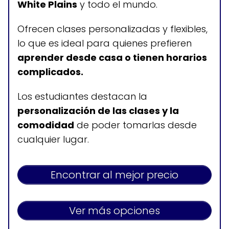
White Plains
y todo el mundo.
personalizadas
Ofrecen clases personalizadas y flexibles,
lo que es ideal para quienes prefieren
Horario de atención
aprender desde casa o tienen horarios
complicados.
Depende del profesor
Los estudiantes destacan la
personalización de las clases y la
comodidad
de poder tomarlas desde
cualquier lugar.
Encontrar al mejor precio
Ver más opciones