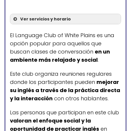
Ver servicios y horario
Servicios
El Language Club of White Plains es una
opción popular para aquellos que
Clases de inglés como
buscan clases de conversación
en un
segundo idioma (ESL)
ambiente más relajado y social
.
Cursos de inglés como
idioma adicional (EAL)
Este club organiza reuniones regulares
donde los participantes pueden
mejorar
su inglés a través de la práctica directa
y la interacción
con otros hablantes.
Horario de atención
Lunes a sábado: 9:00-21:00
Las personas que participan en este club
Domingos: cerrado
valoran el enfoque social y la
oportunidad de practicar inglés
en