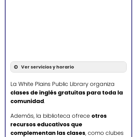
Ver servicios y horario
Servicios
La White Plains Public Library organiza
clases de inglés gratuitas para toda la
Clases de inglés ESL
comunidad
.
Además, la biblioteca ofrece
otros
Horario de atención
recursos educativos que
complementan las clases
, como clubes
Lunes a jueves: 10:15-13:15; 17:45-20:45