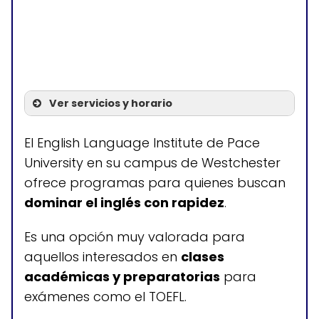
Ver servicios y horario
Servicios
El English Language Institute de Pace
University en su campus de Westchester
Programa de inglés intensivo
ofrece programas para quienes buscan
Programa de inglés
dominar el inglés con rapidez
.
académico
Es una opción muy valorada para
Inglés de negocios
aquellos interesados en
clases
Cursos de preparación para
académicas y preparatorias
para
exámenes
exámenes como el TOEFL.