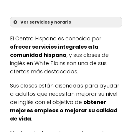
Ver servicios y horario
Servicios
El Centro Hispano es conocido por
ofrecer servicios integrales a la
Clases de inglés para
comunidad hispana
, y sus clases de
adultos
inglés en White Plains son una de sus
Clases de inglés para
ofertas más destacadas.
jóvenes
Sus clases están diseñadas para ayudar
a adultos que necesitan mejorar su nivel
de inglés con el objetivo de
obtener
Horario de atención
mejores empleos o mejorar su calidad
Lunes a viernes: 12:00-19:00
de vida
.
Sábados y domingos: cerrado