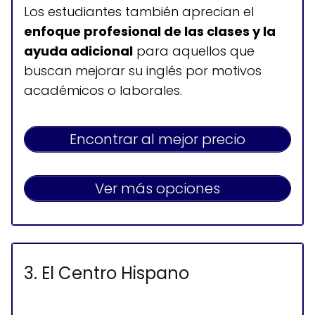
Los estudiantes también aprecian el
enfoque profesional de las clases y la
Horario de atención
ayuda adicional
para aquellos que
Lunes a viernes: 9:00-17:00
buscan mejorar su inglés por motivos
Sábados y domingos: cerrado
académicos o laborales.
Encontrar al mejor precio
Ver más opciones
3. El Centro Hispano