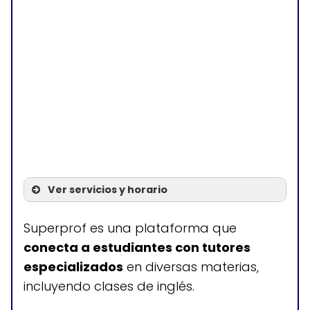
Ver servicios y horario
Servicios
Superprof es una plataforma que
conecta a estudiantes con tutores
Clases de inglés
especializados
en diversas materias,
personalizadas en
incluyendo clases de inglés.
Brentwood