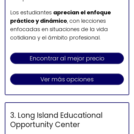
Horario de atención
Los estudiantes
aprecian el enfoque
Lunes, miércoles y viernes: 7:30-22:00
práctico y dinámico
, con lecciones
Martes y jueves: 8:00-22:00
Sábados: 7:30-12:00
enfocadas en situaciones de la vida
Domingos: 7:30-13:00
cotidiana y el ámbito profesional.
Encontrar al mejor precio
Ver más opciones
3. Long Island Educational
Opportunity Center