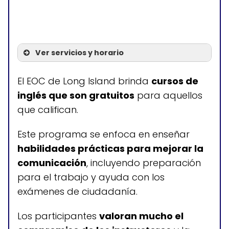
Ver servicios y horario
Servicios
El EOC de Long Island brinda
cursos de
inglés que son gratuitos
para aquellos
Programa de inglés como
que califican.
segundo idioma (ESL)
Este programa se enfoca en enseñar
habilidades prácticas para mejorar la
Horario de atención
comunicación
, incluyendo preparación
para el trabajo y ayuda con los
Lunes a jueves: 9:00-21:30
exámenes de ciudadanía.
Viernes: 9:00-16:30
Sábados y domingos: cerrado
Los participantes
valoran mucho el