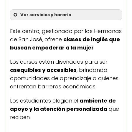
Ver servicios y horario
Servicios
Este centro, gestionado por las Hermanas
de San José, ofrece
clases de inglés que
Clases de inglés para
buscan empoderar a la mujer
.
mujeres
Los cursos están diseñados para ser
asequibles y accesibles
, brindando
Horario de atención
oportunidades de aprendizaje a quienes
enfrentan barreras económicas.
No disponible
Los estudiantes elogian el
ambiente de
apoyo y la atención personalizada
que
reciben.