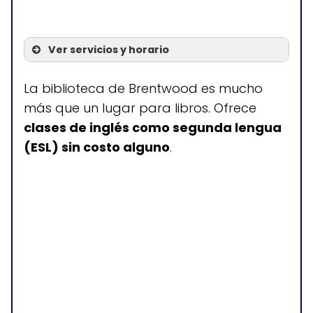
Ver servicios y horario
Servicios
La biblioteca de Brentwood es mucho
más que un lugar para libros. Ofrece
Clases de inglés ESL
clases de inglés como segunda lengua
(ESL) sin costo alguno
.
Horario de atención
Lunes a viernes: 9:00-21:00
Sábado: 9:00-17:00
Domingos: 12:00-16:00