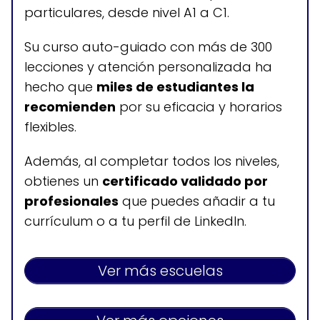
particulares, desde nivel A1 a C1.
nativo)
+300 lecciones en 5 niveles
Su curso auto-guiado con más de 300
de aprendizaje
lecciones y atención personalizada ha
hecho que
miles de estudiantes la
recomienden
por su eficacia y horarios
flexibles.
Horario de atención
Clases disponibles todos los días, las
Además, al completar todos los niveles,
24 horas
obtienes un
certificado validado por
profesionales
que puedes añadir a tu
currículum o a tu perfil de LinkedIn.
Ver más escuelas