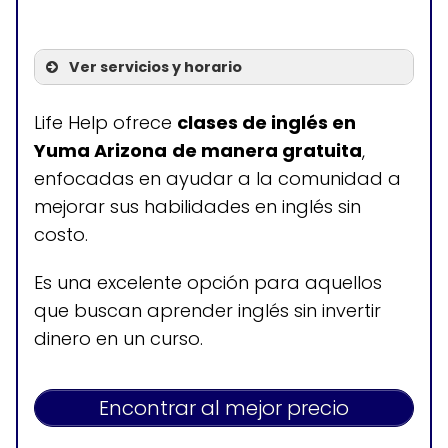
Ver servicios y horario
Servicios
Life Help ofrece
clases de inglés en
Yuma Arizona
de manera gratuita
,
Clases de inglés gratis
enfocadas en ayudar a la comunidad a
Clases de inglés para
mejorar sus habilidades en inglés sin
jóvenes
costo.
Clases de inglés para
Es una excelente opción para aquellos
adultos
que buscan aprender inglés sin invertir
dinero en un curso.
Horario de atención
Encontrar al mejor precio
Jueves: 18:30-19:30
Sábados: 10:00-11:00