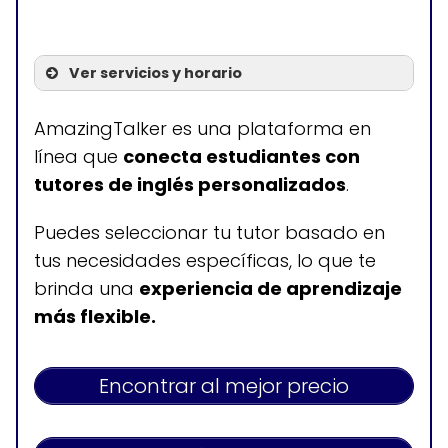
Ver servicios y horario
Servicios
AmazingTalker es una plataforma en
línea que
conecta estudiantes con
Clases de inglés a domicilio
tutores de inglés personalizados
.
en Yuma
Puedes seleccionar tu tutor basado en
tus necesidades específicas, lo que te
Horario de atención
brinda una
experiencia de aprendizaje
más flexible.
Disponible 24 horas
Encontrar al mejor precio