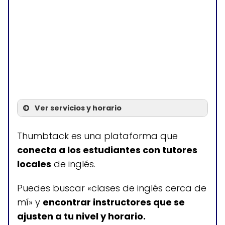
Ver servicios y horario
Servicios
Thumbtack es una plataforma que
conecta a los estudiantes con tutores
Clases de inglés a domicilio
locales
de inglés.
en Yuma
Puedes buscar «clases de inglés cerca de
mí» y
encontrar instructores que se
Horario de atención
ajusten a tu nivel y horario.