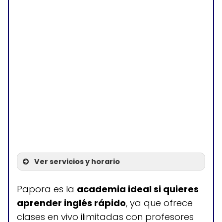
Ver servicios y horario
Servicios
Papora es la
academia ideal si quieres
aprender inglés rápido
, ya que ofrece
Clases en vivo ilimitadas
clases en vivo ilimitadas con profesores
(Con profesores de nivel