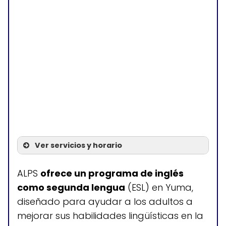
Ver servicios y horario
Servicios
ALPS
ofrece un programa de inglés
como segunda lengua
(ESL) en Yuma,
Clases de inglés para
diseñado para ayudar a los adultos a
hablantes de otros idiomas
mejorar sus habilidades lingüísticas en la
(ESOL)